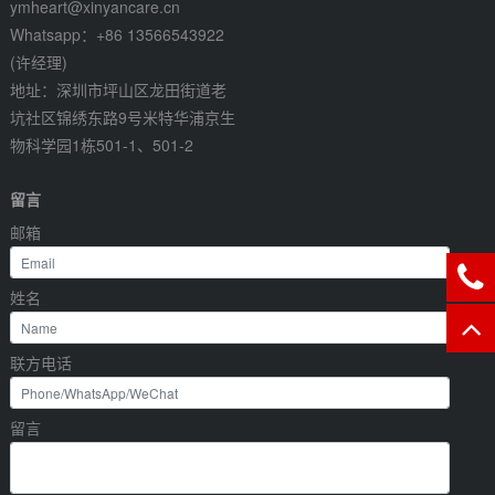
ymheart@xinyancare.cn
Whatsapp：+86 13566543922
(许经理)
地址：深圳市坪山区龙田街道老
坑社区锦绣东路9号米特华浦京生
物科学园1栋501-1、501-2
留言
邮箱
姓名
联方电话
留言