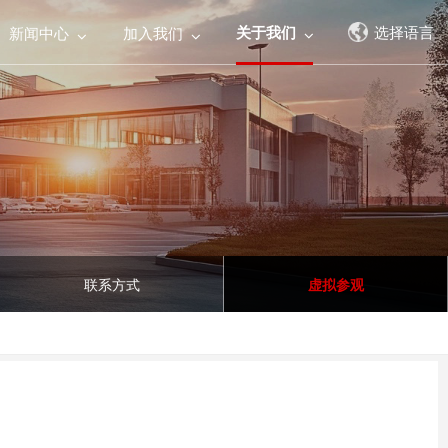
选择语言
关于我们
新闻中心
加入我们
联系方式
虚拟参观