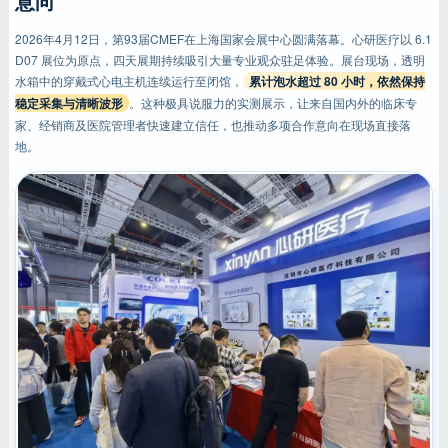
意向
2026年4月12日，第93届CMEF在上海国家会展中心圆满落幕。心研医疗以 6.1
D07 展位为原点，四天展期持续吸引大量专业观众驻足体验。展台现场，透明
水箱中的穿戴式心电主机连续运行至闭馆，
累计泡水超过 80 小时，依然保持
稳定采集与清晰波形
。这种极具说服力的实测展示，让来自国内外的临床专
家、经销商及医院管理者快速建立信任，也推动多项合作意向在现场直接落
地。